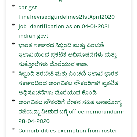
car gst
Finalrevisedguidelines21stApril2020
job identification as on 04-01-2021
indian govt
ಭಾರತ ಸರ್ಕಾರದ ಸಿಬ್ಬಂದಿ ಮತ್ತು ಪಿಂಚಣಿ
ಇಲಾಖೆಯಿಂದ ಪ್ರಕಟಿತ ಅಧಿಸೂಚನೆಗಳು ಮತ್ತು
ಸುತ್ತೋಲೆಗಳು ದೊರೆಯುವ ತಾಣ.
ಸಿಬ್ಬಂದಿ ತರಬೇತಿ ಮತ್ತು ಪಿಂಚಣಿ ಇಲಾಖೆ ಭಾರತ
ಸರ್ಕಾರದಿಂದ ಅಂಗವಿಕಲ ನೌಕರರಿಗಾಗಿ ಪ್ರಕಟಿತ
ಅಧಿಸೂಚನೆಗಳು ದೊರೆಯುವ ಕೊಂಡಿ
ಅಂಗವಿಕಲ ನೌಕರರಿಗೆ ವೇತನ ಸಹಿತ ಅನಾರೋಗ್ಯ
ರಜೆಯನ್ನು ನೀಡುವ ಬಗ್ಗೆ officememorandum-
28-04-2020
Comorbidities exemption from roster