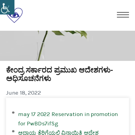
Skip
to
ಕರ್ನಾಟಕ
content
Men
ರಾಜ್ಯ
ಸ್ವಾಭಿಮಾನ
ಸರ್ಕಾರಿ
ಸಮಾನತೆ
ಅಂಧ
ಸ್ವಗೌರವ
ನೌಕರರ
ಸಂಘ(ರಿ)
ಕೇಂದ್ರ ಸರ್ಕಾರದ ಪ್ರಮುಖ ಆದೇಶಗಳು-
ಅಧಿಸೂಚನೆಗಳು
June 18, 2022
may 17 2022 Reservation in promotion
for PwBDs7ifSg
ಆದಾಯ ತೆರಿಗೆಯಲ್ಲಿ ವಿನಾಯಿತಿ ಆದೇಶ