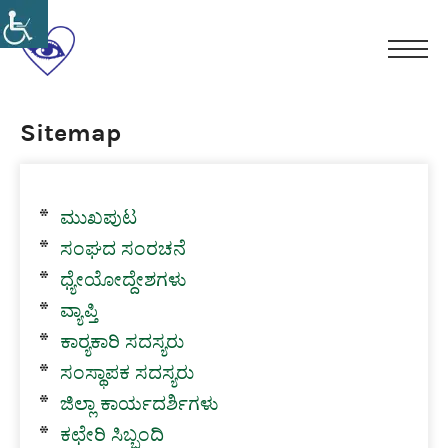
Skip
to
ಕರ್ನಾಟಕ
content
Men
ರಾಜ್ಯ
ಸ್ವಾಭಿಮಾನ
ಸರ್ಕಾರಿ
ಸಮಾನತೆ
Sitemap
ಅಂಧ
ಸ್ವಗೌರವ
ನೌಕರರ
ಸಂಘ(ರಿ)
ಮುಖಪುಟ
ಸಂಘದ ಸಂರಚನೆ
ಧ್ಯೇಯೋದ್ದೇಶಗಳು
ವ್ಯಾಪ್ತಿ
ಕಾರ‍್ಯಕಾರಿ ಸದಸ್ಯರು
ಸಂಸ್ಥಾಪಕ ಸದಸ್ಯರು
ಜಿಲ್ಲಾ ಕಾರ್ಯದರ್ಶಿಗಳು
ಕಛೇರಿ ಸಿಬ್ಬಂದಿ