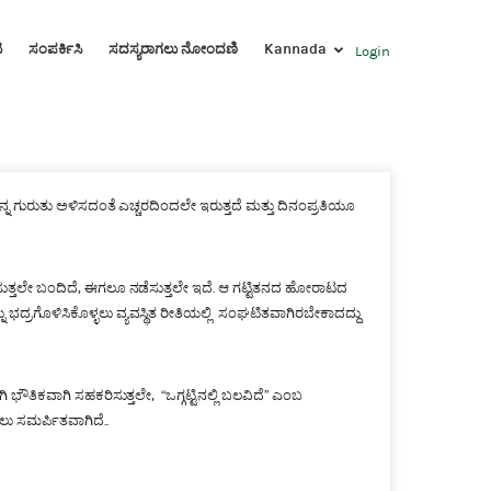
ಟ
ಸಂಪರ್ಕಿಸಿ
ಸದಸ್ಯರಾಗಲು ನೋಂದಣಿ
Kannada
Login
ಗುರುತು ಅಳಿಸದಂತೆ ಎಚ್ಚರದಿಂದಲೇ ಇರುತ್ತದೆ ಮತ್ತು ದಿನಂಪ್ರತಿಯೂ
ುತ್ತಲೇ ಬಂದಿದೆ, ಈಗಲೂ ನಡೆಸುತ್ತಲೇ ಇದೆ. ಆ ಗಟ್ಟಿತನದ ಹೋರಾಟದ
ು ಭದ್ರಗೊಳಿಸಿಕೊಳ್ಳಲು ವ್ಯವಸ್ಥಿತ ರೀತಿಯಲ್ಲಿ ಸಂಘಟಿತವಾಗಿರಬೇಕಾದದ್ದು
ತಿಕವಾಗಿ ಸಹಕರಿಸುತ್ತಲೇ, “ಒಗ್ಗಟ್ಟಿನಲ್ಲಿ ಬಲವಿದೆ” ಎಂಬ
ಲು ಸಮರ್ಪಿತವಾಗಿದೆ..