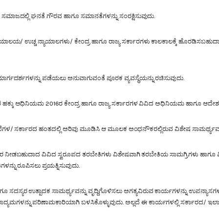
ಗೂ ಸಮಾಜದಲ್ಲಿ ಘನತೆ ಗೌರವ ಹಾಗೂ ಸಮಾನತೆಗಳನ್ನು ಸಂರಕ್ಷಿಸುವುದು.
ಯಾಯಾಲಯ/ ಉಚ್ಚ ನ್ಯಾಯಾಲಗಳು/ ಕೇಂದ್ರ ಹಾಗೂ ರಾಜ್ಯ ಸರ್ಕಾರಗಳು ಕಾಲಕಾಲಕ್ಕೆ ಹೊರಡಿಸಬಹುದ
ಮಾರ್ಗದರ್ಶಗಳನ್ನು ಪಡೆಯಲು ಅನುವಾಗುವಂತೆ ಪೂರಕ ವ್ಯವಸ್ಥೆಯನ್ನು ರಚಿಸುವುದು.
್ಕು ಅಧಿನಿಯಮ 2016ರ ಕೇಂದ್ರ ಹಾಗೂ ರಾಜ್ಯ ಸರ್ಕಾರಗಳ ವಿವಿದ ಅಧಿನಿಯಮ ಹಾಗೂ ಆದೇಶಗಳಿಗನು
ಗಳ/ ಸರ್ಕಾರದ ಹಂತದಲ್ಲಿ ಅರಿವು ಮೂಡಿಸಿ ಆ ಮೂಲಕ ಅಂಧನೌಕರಲ್ಲಿರುವ ವಿಶೇಷ ಸಾಮರ್ಥ್ಯವನ್ನ
ಾರ ನೀಡಬಹುದಾದ ವಿವಿದ ಸ್ವರೂಪದ ತರಬೇತಿಗಳು ವಿಶೇಷವಾಗಿ ತರಬೇತಿಯ ಸಾಮಗ್ರಿಗಳು ಹಾಗೂ ವಿ
ನ್ನು ರೂಪಿಸಲು ಪ್ರಯತ್ನಿಸುವುದು.
 ಸದಸ್ಯರ ಉತ್ಪಾದಕ ಸಾಮರ್ಥ್ಯವನ್ನು ವೃದ್ದಿಗೊಳಿಸಲು ಅಗತ್ಯವಿರುವ ಕಾರ್ಯಗಳನ್ನು ಉಪನ್ಯಾಸ
ನ ಮಾದ್ಯಮಗಳನ್ನು ಪರಿಣಾಮಕಾರಿಯಾಗಿ ಬಳಸಿಕೊಳ್ಳುವುದು. ಅಲ್ಲದೆ ಈ ಕಾರ್ಯಗಳಲ್ಲಿ ಸರ್ಕಾರ