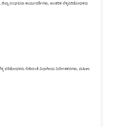
ು, ಜಿಲ್ಲಾ ಸಂಘಟನಾ ಕಾರ್ಯದರ್ಶಿಗಳು, ಆಂತರಿಕ ಲೆಕ್ಕಪರಿಶೋಧಕರು
ಕ ಲೆಕ್ಕ ಪರಿಶೋಧಕರು ಸೇರಿದಂತೆ ವಿಭಾಗೀಯ ನಿರ್ದೇಶಕರಗಳು, ಮಹಿಳಾ