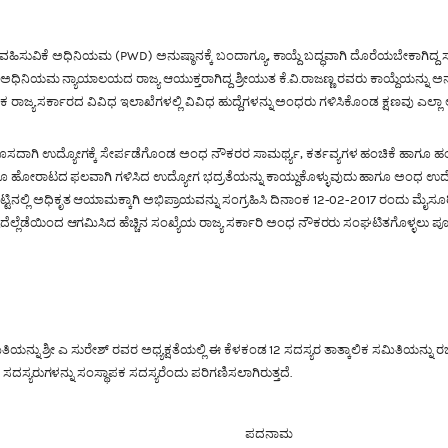
ವಿಕೆ ಅಧಿನಿಯಮ (PWD) ಅನುಷ್ಠಾನಕ್ಕೆ ಬಂದಾಗ್ಯೂ, ಕಾಯ್ದೆ ಬದ್ಧವಾಗಿ ದೊರೆಯಬೇಕಾಗಿದ್ದ ಸ
ಧಿನಿಯಮ ನ್ಯಾಯಾಲಯದ ರಾಜ್ಯ ಆಯುಕ್ತರಾಗಿದ್ದ ಶ್ರೀಯುತ ಕೆ.ವಿ.ರಾಜಣ್ಣ ರವರು ಕಾಯ್ದೆಯನ್ನು ಅ
್ಯ ಸರ್ಕಾರದ ವಿವಿಧ ಇಲಾಖೆಗಳಲ್ಲಿ ವಿವಿಧ ಹುದ್ದೆಗಳನ್ನು ಅಂಧರು ಗಳಿಸಿಕೊಂಡ ಕ್ಷಣವು ಎಲ್
ಹೊಸದಾಗಿ ಉದ್ಯೋಗಕ್ಕೆ ಸೇರ್ಪಡೆಗೊಂಡ ಅಂಧ ನೌಕರರ ಸಾಮರ್ಥ್ಯ, ಕರ್ತವ್ಯಗಳ ಹಂಚಿಕೆ ಹಾಗೂ ಹ
 ಹೋರಾಟದ ಫಲವಾಗಿ ಗಳಿಸಿದ ಉದ್ಯೋಗ ಭದ್ರತೆಯನ್ನು ಕಾಯ್ದುಕೊಳ್ಳುವುದು ಹಾಗೂ ಅಂಧ ಉದ್ಯೋಗಿ
ಲಿ ಅಧಿಕೃತ ಆಯಾಮಕ್ಕಾಗಿ ಅಭಿಪ್ರಾಯವನ್ನು ಸಂಗ್ರಹಿಸಿ ದಿನಾಂಕ 12-02-2017 ರಂದು ಮೈಸೂರ
ದೆಲ್ಲೆಡೆಯಿಂದ ಆಗಮಿಸಿದ ಹೆಚ್ಚಿನ ಸಂಖ್ಯೆಯ ರಾಜ್ಯ ಸರ್ಕಾರಿ ಅಂಧ ನೌಕರರು ಸಂಘಟಿತಗೊಳ್ಳಲು 
ಿಯನ್ನು ಶ್ರೀ ಎ ಸುರೇಶ್ ರವರ ಅಧ್ಯಕ್ಷತೆಯಲ್ಲಿ ಈ ಕೆಳಕಂಡ 12 ಸದಸ್ಯರ ತಾತ್ಕಾಲಿಕ ಸಮಿತಿಯನ್ನ
ಸದಸ್ಯರುಗಳನ್ನು ಸಂಸ್ಥಾಪಕ ಸದಸ್ಯರೆಂದು ಪರಿಗಣಿಸಲಾಗಿರುತ್ತದೆ.
ಪದನಾಮ