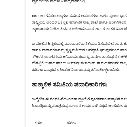
ಸ್ವಾವಲಂಬನೆ ಸಾಧಿಸಲು ಸಾಧ್ಯವಾಗಿರಲಿಲ್ಲ.
1995 ಅಂಗವಿಕಲ ಹಕ್ಕುಗಳು ಸಮಾನ ಅವಕಾಶಗಳು ಹಾಗೂ ಪೂರ್ಣ ಭಾಗವಹಿಸು
ರಾಷ್ಟ್ರೀಯ ಅಂಧರ ಒಕ್ಕೂಟ ಕರ್ನಾಟಕ ರಾಜ್ಯ ಶಾಖೆ ಹಾಗೂ ಅಂಗವಿಕಲರ ಅ
ನ್ಯಾಯಾಲಯ ನೀಡಿದ ತೀರ್ಪಿನ ಆದೇಶದನುಸಾರ 2010ರ ನಂತರ ಕರ್ನಾಟಕ ರಾಜ
ಈ ಮೇಲಿನ ಹಿನ್ನೆಲೆಯಲ್ಲಿ ಮುಂದುವರೆದು ತಿಳಿಯಪಡಿಸುವುದೇನೆಂದರೆ, 
ಹಾಗೂ ವಾತಾವರಣವನ್ನು ಸೃಷ್ಟಿಸಬೇಕಾದ ಅವಶ್ಯಕತೆ ಇರುವುದರಿಂದ ಹಾಗೂ
ನೌಕರರ ಸಂಘಟನೆಯ ಅನಿವಾರ್ಯತೆಯನ್ನು ಮನಗಂಡು ಸಂಘಟಿತ ಚೌಕಟ್ಟಿನಲ್
ಚೌಕಟ್ಟಿಗೆ ಬುನಾದಿ ಹಾಕಲು ತೀರ್ಮಾನಿಸಲಾಯಿತು. ಈ ಸುದಿನದಂದು ರಾಜ್ಯ
ರಚಿಸಲು ಒಮ್ಮತದ ಐತಿಹಾಸಿಕ ನಿರ್ಣಯವನ್ನು ತೆಗೆದುಕೊಳ್ಳಲಾಯಿತು.
ತಾತ್ಕಾಲಿಕ ಸಮಿತಿಯ ಪದಾಧಿಕಾರಿಗಳು
ಉದ್ದೇಶಿತ ಈ ಸಂಘಟನೆಯ ರಚನಾ ಪ್ರಕ್ರಿಯೆಗೆ ಪೂರಕವಾಗಿ ತಾತ್ಕಾಲಿಕ ಸಮಿತ
ಹಿತಾಸಕ್ತಿಯನ್ನು ಸಂರಕ್ಷಿಸುವುದು ಇದರ ಕಾರ್ಯವಾಗಿರುತ್ತದೆ. ಅಂತೆಯೇ, ಈ 
ಕ್ರ.ಸಂ.
ಹೆಸರು