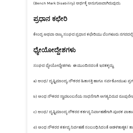
(Bench Mark Disability) ಅರ್ಥಕ್ಕೆ ಅನುಗುಣವಾಗಿರುವುದು.
ಪ್ರಧಾನ ಕಛೇರಿ
ಕೇಂದ್ರ ಅಥವಾ ರಾಜ್ಯ ಸಂಘದ ಪ್ರಧಾನ ಕಛೇರಿಯು ಬೆಂಗಳೂರು ನಗರದಲ್ಲಿ ಇ
ಧ್ಯೇಯೋದ್ದೇಶಗಳು
ಸಂಘದ ಧ್ಯೇಯೋದ್ದೇಶಗಳು ಈ ಮುಂದಿನದಂತೆ ಇರತಕ್ಕದ್ದು.
a) ಅಂಧ/ ದೃಷ್ಟಿಮಾಂದ್ಯ, ನೌಕರರ ಹಿತಾಸಕ್ತಿ ಹಾಗೂ ಸರ್ವತೋಮುಖ ಪ್ರಗತ
b) ಅಂಧ ನೌಕರರ ಸ್ವಾವಲಂಬನೆಯ ಸಾಧನೆಗಾಗಿ ಅಗತ್ಯವಿರುವ ರೂಪುರೇಷೆ
c) ಅಂಧ/ ದೃಷ್ಟಿಮಾಂದ್ಯ ನೌಕರರ ಕರ್ತವ್ಯ ನಿರ್ವಾಹಣೆಗಾಗಿ ಪೂರಕ ವಾತಾವರ
d) ಅಂಧ ನೌಕರರ ಕರ್ತವ್ಯ ನಿರ್ವಹಣೆ ಸಂಬಂಧಿಸಿದಂತೆ ಆಡಳಿತಾತ್ಮಕ/ ತಾಂ