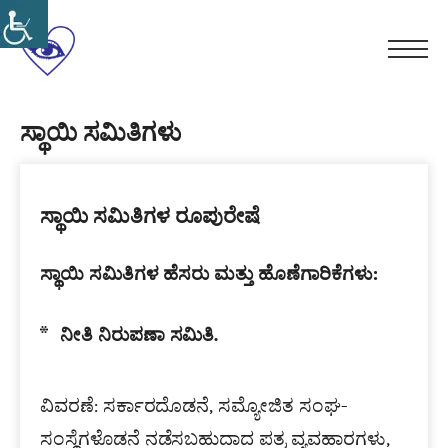
Skip
to
ಕರ್ನಾಟಕ
content
Men
ರಾಜ್ಯ
ಸ್ವಾಭಿಮಾನ
ಸರ್ಕಾರಿ
ಸಮಾನತೆ
ಸ್ಥಾಯಿ ಸಮಿತಿಗಳು
ಅಂಧ
ಸ್ವಗೌರವ
ನೌಕರರ
ಸಂಘ(ರಿ)
ಸ್ಥಾಯಿ ಸಮಿತಿಗಳ ರೂಪುರೇಷೆ
ಸ್ಥಾಯಿ ಸಮಿತಿಗಳ ಹೆಸರು ಮತ್ತು ಹೊಣೆಗಾರಿಕೆಗಳು:
ನೀತಿ ನಿರುಪಣಾ ಸಮಿತಿ.
ವಿವರಣೆ: ಸರ್ಕಾರದೊಡನೆ, ಸಮ್ಯೋಜಿತ ಸಂಘ-
ಸಂಸ್ಥೆಗಳೊಡನೆ ನಡೆಸಬಹುದಾದ ಪತ್ರ ವ್ಯವಹಾರಗಳು,