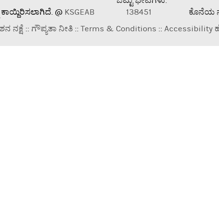
ಒಟ್ಟು ಭೇಟಿಗಳು:
 ಕಾಯ್ದಿರಿಸಲಾಗಿದೆ. @
KSGEAB
138451
ಕೊನೆಯ 
ಶನ ನಕ್ಷೆ
::
ಗೌಪ್ಯತಾ ನೀತಿ
::
Terms & Conditions
::
Accessibility ಹ