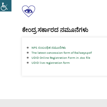
Skip
to
ಕರ್ನಾಟಕ
content
ರಾಜ್ಯ
ಸರ್ಕಾರಿ
ಸ್ವಾಭಿಮಾನ
ಅಂಧ
ಸಮಾನತೆ
ಕೇಂದ್ರ ಸರ್ಕಾರದ ನಮೂನೆಗಳು
ನೌಕರರ
ಸ್ವಗೌರವ
ಸಂಘ(ರಿ)
NPS ಸಂಬಂಧಿತ ನಮೂನೆಗಳು
The latest concession form of Railways.pdf
UDID Online Registration Form in .doc file
UDID live registration form