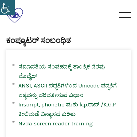
Skip
to
ಕರ್ನಾಟಕ
content
Men
ರಾಜ್ಯ
ಸ್ವಾಭಿಮಾನ
ಸರ್ಕಾರಿ
ಸಮಾನತೆ
ಕಂಪ್ಯೂಟರ್ ಸಂಬಂಧಿತ
ಅಂಧ
ಸ್ವಗೌರವ
ನೌಕರರ
ಸಂಘ(ರಿ)
ಸಮಾನತೆಯ ಸಂವಹನಕ್ಕೆ ತಾಂತ್ರಿಕ ನೆರವು
ಮೊಬೈಲ್
ANSI, ASCII ಪದ್ಧತಿಗಳಿಂದ Unicode ಪದ್ಧತಿಗೆ
ಪಠ್ಯವನ್ನು ಪರಿವರ್ತಿಸುವ ವಿಧಾನ
Inscript, phonetic ಮತ್ತು k.p.ರಾವ್ /K.G.P
ಕೀಲಿಮಣೆ ವಿನ್ಯಾಸದ ಕುರಿತು
Nvda screen reader training