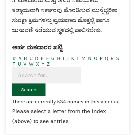
5. ಮತದಾರರು ಮತ್ತು ಅವರ ಸಹಾಯಕರು
ಕಡ್ಡಾಯವಾಗಿ ಸರ್ಕಾರವು ಹೊರಡಿಸುವ ಮುನ್ನೆಚ್ಚರಿಕಾ
ಸುರಕ್ಷಾ ಕ್ರಮಗಳನ್ನು ಪ್ರಯಾಣದ ಹೊತ್ತಲ್ಲಿ ಹಾಗೂ
ಚುನಾವಣೆ ನಡೆಯುವ ಸ್ಥಳದಲ್ಲಿ ಪಾಲಿಸಬೇಕು.
ಅರ್ಹ ಮತದಾರರ ಪಟ್ಟಿ
#
A
B
C
D
E
F
G
H
I
J
K
L
M
N
O
P
Q
R
S
T
U
V
W
X
Y
Z
There are currently 534 names in this voterlist
Please select a letter from the index
(above) to see entries