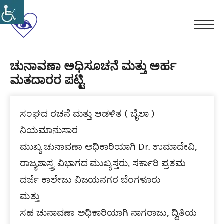
Skip
to
ಕರ್ನಾಟಕ
content
Men
ರಾಜ್ಯ
ಸ್ವಾಭಿಮಾನ
ಸರ್ಕಾರಿ
ಸಮಾನತೆ
ಚುನಾವಣಾ ಅಧಿಸೂಚನೆ ಮತ್ತು ಅರ್ಹ
ಅಂಧ
ಮತದಾರರ ಪಟ್ಟಿ
ಸ್ವಗೌರವ
ನೌಕರರ
ಸಂಘ(ರಿ)
ಸಂಘದ ರಚನೆ ಮತ್ತು ಆಡಳಿತ ( ಬೈಲಾ )
ನಿಯಮಾನುಸಾರ
ಮುಖ್ಯ ಚುನಾವಣಾ ಅಧಿಕಾರಿಯಾಗಿ Dr. ಉಮಾದೇವಿ,
ರಾಜ್ಯಶಾಸ್ತ್ರ ವಿಭಾಗದ ಮುಖ್ಯಸ್ತರು, ಸರ್ಕಾರಿ ಪ್ರತಮ
ದರ್ಜೆ ಕಾಲೇಜು ವಿಜಯನಗರ ಬೆಂಗಳೂರು
ಮತ್ತು
ಸಹ ಚುನಾವಣಾ ಅಧಿಕಾರಿಯಾಗಿ ನಾಗರಾಜು, ದ್ವಿತಿಯ