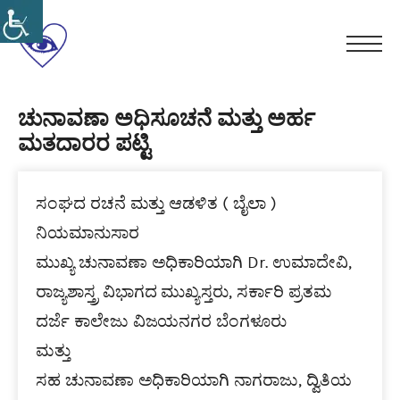
Skip
to
ಕರ್ನಾಟಕ
content
Men
ರಾಜ್ಯ
ಸ್ವಾಭಿಮಾನ
ಸರ್ಕಾರಿ
ಸಮಾನತೆ
ಚುನಾವಣಾ ಅಧಿಸೂಚನೆ ಮತ್ತು ಅರ್ಹ
ಅಂಧ
ಮತದಾರರ ಪಟ್ಟಿ
ಸ್ವಗೌರವ
ನೌಕರರ
ಸಂಘ(ರಿ)
ಸಂಘದ ರಚನೆ ಮತ್ತು ಆಡಳಿತ ( ಬೈಲಾ )
ನಿಯಮಾನುಸಾರ
ಮುಖ್ಯ ಚುನಾವಣಾ ಅಧಿಕಾರಿಯಾಗಿ Dr. ಉಮಾದೇವಿ,
ರಾಜ್ಯಶಾಸ್ತ್ರ ವಿಭಾಗದ ಮುಖ್ಯಸ್ತರು, ಸರ್ಕಾರಿ ಪ್ರತಮ
ದರ್ಜೆ ಕಾಲೇಜು ವಿಜಯನಗರ ಬೆಂಗಳೂರು
ಮತ್ತು
ಸಹ ಚುನಾವಣಾ ಅಧಿಕಾರಿಯಾಗಿ ನಾಗರಾಜು, ದ್ವಿತಿಯ