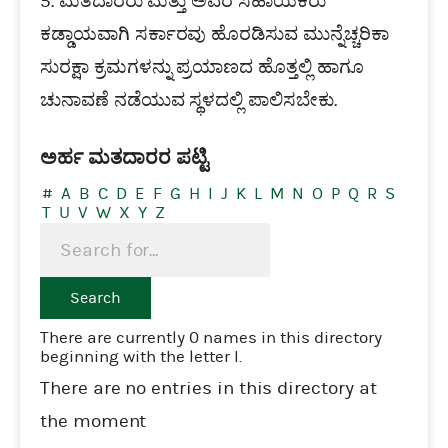
5. ಮತದಾರರು ಮತ್ತು ಅವರ ಸಹಾಯಕರು
ಕಡ್ಡಾಯವಾಗಿ ಸರ್ಕಾರವು ಹೊರಡಿಸುವ ಮುನ್ನೆಚ್ಚರಿಕಾ
ಸುರಕ್ಷಾ ಕ್ರಮಗಳನ್ನು ಪ್ರಯಾಣದ ಹೊತ್ತಲ್ಲಿ ಹಾಗೂ
ಚುನಾವಣೆ ನಡೆಯುವ ಸ್ಥಳದಲ್ಲಿ ಪಾಲಿಸಬೇಕು.
ಅರ್ಹ ಮತದಾರರ ಪಟ್ಟಿ
#
A
B
C
D
E
F
G
H
I
J
K
L
M
N
O
P
Q
R
S
T
U
V
W
X
Y
Z
There are currently 0 names in this directory
beginning with the letter I.
There are no entries in this directory at
the moment